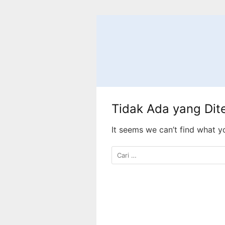
Langsung
ke
konten
Tidak Ada yang Di
It seems we can’t find what y
Cari
untuk: